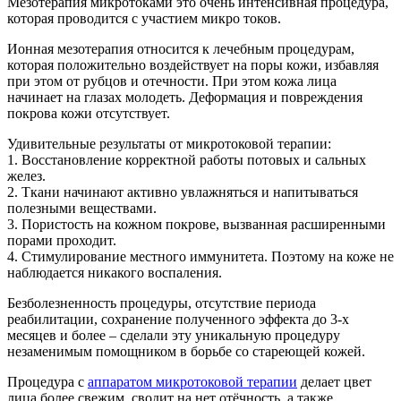
Мезотерапия микротоками это очень интенсивная процедура,
которая проводится с участием микро токов.
Ионная мезотерапия относится к лечебным процедурам,
которая положительно воздействует на поры кожи, избавляя
при этом от рубцов и отечности. При этом кожа лица
начинает на глазах молодеть. Деформация и повреждения
покрова кожи отсутствует.
Удивительные результаты от микротоковой терапии:
1. Восстановление корректной работы потовых и сальных
желез.
2. Ткани начинают активно увлажняться и напитываться
полезными веществами.
3. Пористость на кожном покрове, вызванная расширенными
порами проходит.
4. Стимулирование местного иммунитета. Поэтому на коже не
наблюдается никакого воспаления.
Безболезненность процедуры, отсутствие периода
реабилитации, сохранение полученного эффекта до 3-х
месяцев и более – сделали эту уникальную процедуру
незаменимым помощником в борьбе со стареющей кожей.
Процедура с
аппаратом микротоковой терапии
делает цвет
лица более свежим, сводит на нет отёчность, а также