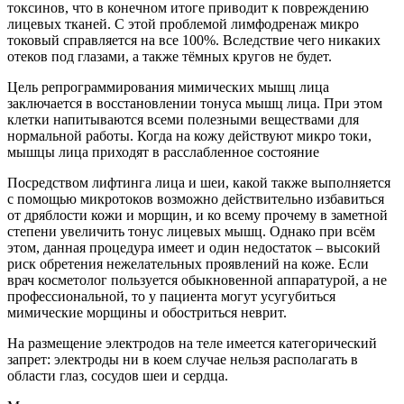
токсинов, что в конечном итоге приводит к повреждению
лицевых тканей. С этой проблемой лимфодренаж микро
токовый справляется на все 100%. Вследствие чего никаких
отеков под глазами, а также тёмных кругов не будет.
Цель репрограммирования мимических мышц лица
заключается в восстановлении тонуса мышц лица. При этом
клетки напитываются всеми полезными веществами для
нормальной работы. Когда на кожу действуют микро токи,
мышцы лица приходят в расслабленное состояние
Посредством лифтинга лица и шеи, какой также выполняется
с помощью микротоков возможно действительно избавиться
от дряблости кожи и морщин, и ко всему прочему в заметной
степени увеличить тонус лицевых мышц. Однако при всём
этом, данная процедура имеет и один недостаток – высокий
риск обретения нежелательных проявлений на коже. Если
врач косметолог пользуется обыкновенной аппаратурой, а не
профессиональной, то у пациента могут усугубиться
мимические морщины и обостриться неврит.
На размещение электродов на теле имеется категорический
запрет: электроды ни в коем случае нельзя располагать в
области глаз, сосудов шеи и сердца.