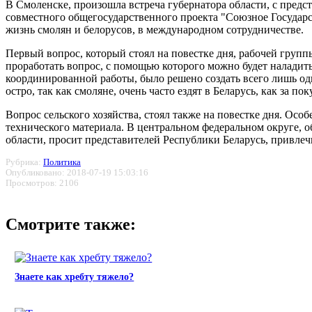
В Смоленске, произошла встреча губернатора области, с предс
совместного общегосударственного проекта "Союзное Государст
жизнь смолян и белорусов, в международном сотрудничестве.
Первый вопрос, который стоял на повестке дня, рабочей груп
проработать вопрос, с помощью которого можно будет наладить
координированной работы, было решено создать всего лишь од
остро, так как смоляне, очень часто ездят в Беларусь, как за 
Вопрос сельского хозяйства, стоял также на повестке дня. Осо
технического материала. В центральном федеральном округе, об
области, просит представителей Республики Беларусь, привлеч
Рубрика:
Политика
Опубликовано: 2018-07-19 15:03:16
Просмотров: 2106
Смотрите также:
Знаете как хребту тяжело?