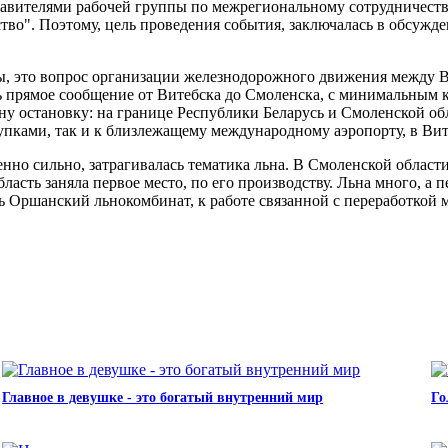
тавителями рабочей группы по межрегиональному сотрудничеству
во". Поэтому, цель проведения события, заключалась в обсужде
пы, это вопрос организации железнодорожного движения между 
 прямое сообщение от Витебска до Смоленска, с минимальным кол
ну остановку: на границе Республики Беларусь и Смоленской о
покупками, так и к близлежащему международному аэропорту, в Вит
бенно сильно, затрагивалась тематика льна. В Смоленской облас
ласть заняла первое место, по его производству. Льна много, а 
ь Оршанский льнокомбинат, к работе связанной с переработкой 
Главное в девушке - это богатый внутренний мир
Го