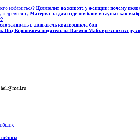
Целлюлит на животе у женщин: почему появля
Материалы для отделки бани и сауны: как выб
у?
сло заливать в двигатель квадроцикла брп
Под Воронежем водитель на Daewoo Matiz врезался в груз
hall@mail.ru
огибших