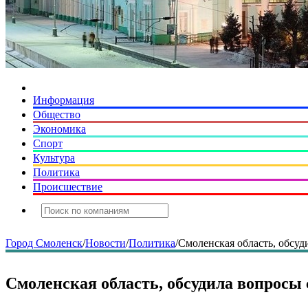
Информация
Общество
Экономика
Спорт
Культура
Политика
Происшествие
Город Смоленск
/
Новости
/
Политика
/
Смоленская область, обсуд
Смоленская область, обсудила вопросы 