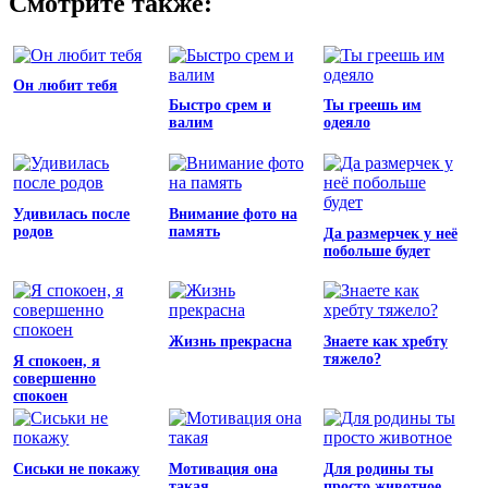
Смотрите также:
Он любит тебя
Быстро срем и
Ты греешь им
валим
одеяло
Удивилась после
Внимание фото на
родов
память
Да размерчек у неё
побольше будет
Жизнь прекрасна
Знаете как хребту
тяжело?
Я спокоен, я
совершенно
спокоен
Сиськи не покажу
Мотивация она
Для родины ты
такая
просто животное