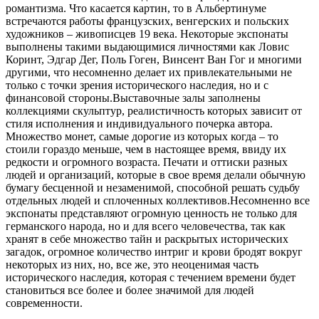
романтизма. Что касается картин, то в Альбертинуме
встречаются работы французских, венгерских и польских
художников – живописцев 19 века. Некоторые экспонаты
выполнены такими выдающимися личностями как Ловис
Коринт, Эдгар Дег, Поль Гоген, Винсент Ван Гог и многими
другими, что несомненно делает их привлекательными не
только с точки зрения исторического наследия, но и с
финансовой стороны.Выставочные залы заполнены
коллекциями скульптур, реалистичность которых зависит от
стиля исполнения и индивидуального почерка автора.
Множество монет, самые дорогие из которых когда – то
стоили гораздо меньше, чем в настоящее время, ввиду их
редкости и огромного возраста. Печати и оттиски разных
людей и организаций, которые в свое время делали обычную
бумагу бесценной и незаменимой, способной решать судьбу
отдельных людей и сплоченных коллективов.Несомненно все
экспонаты представляют огромную ценность не только для
германского народа, но и для всего человечества, так как
хранят в себе множество тайн и раскрытых исторических
загадок, огромное количество интриг и крови бродят вокруг
некоторых из них, но, все же, это неоценимая часть
исторического наследия, которая с течением времени будет
становиться все более и более значимой для людей
современности.