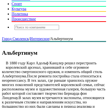
Спорт
Культура
Политика
Происшествие
Город Смоленск
/
Интересное
/
Альбертинум
Альбертинум
В 1880 году Карл Адольф Канцлер решил перестроить
королевский арсенал, хранивший в себе огромное
количество смертоносного оружия, и изменить общий стиль
Альбертинума.После ремонта постройка стала относиться к
неоренессансу. В тех залах, где раньше хранилось оружие
многих поколений представителей королевской семьи, сейчас
расположены музеи и художественная галерея, большую часть
работ которой составляет творчество Бернарда фон
Линденау.В залах музея встречаются экспонаты, относящиеся
к различным стилям и направлениям искусства, но
большинство из них были сделаны в период реализма и