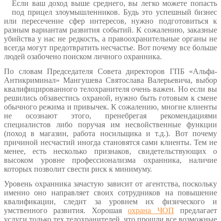
Если ваш доход выше среднего, вы легко можете попасть
под прицел злоумышленников. Будь это успешный бизнес
или пересечение сфер интересов, нужно подготовиться к
разным вариантам развития событий. К сожалению, заказные
убийства у нас не редкость, а правоохранительные органы не
всегда могут предотвратить несчастье. Вот почему все больше
людей озабочено поиском личного охранника.
По словам Председателя Совета директоров ГПБ «Альфа-
Антикриминал» Мангушева Святослава Валерьевича, выбор
квалифицированного телохранителя очень важен. Но если вы
решились обзавестись охраной, нужно быть готовым к смене
обычного режима и привычек. К сожалению, многие клиенты
не осознают этого, пренебрегая рекомендациями
специалистов либо поручая им несвойственные функции
(поход в магазин, работа носильщика и т.д.). Вот почему
причиной несчастий иногда становятся сами клиенты. Тем не
менее, есть несколько признаков, свидетельствующих о
высоком уровне профессионализма охранника, наличие
которых позволит свести риск к минимуму.
Уровень охранника зачастую зависит от агентства, поскольку
именно оно направляет своих сотрудников на повышение
квалификации, следит за уровнем их физического и
умственного развития. Хорошая
охрана ЧОП
предлагает
услуги только тех телохранителей, что прошли все возможные