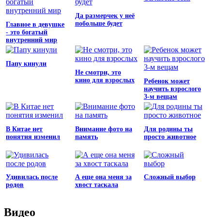
Да размерчек у неё
побольше будет
Главное в девушке
- это богатый
внутренний мир
Папу кинули
Не смотри, это
кино для взрослых
Ребенок может
научить взрослого
3-м вещам
В Китае нет
Внимание фото на
Для родины ты
понятия изменил
память
просто животное
Удивилась после
А еще она меня за
Сложный выбор
родов
хвост таскала
Видео