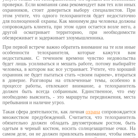
проверки. Если компания сама рекомендует вам тех или иных
охранников, стоит довериться выбору специалистов. При
этом учтите, что одного телохранителя будет недостаточно
для полноценной охраны. Как минимум два человека должны
сопровождать клиента, при этом один остается возле него, а
другой осматривает территорию, при необходимости
обезвреживает и задерживает злоумышленника.
При первой встрече важно обратить внимание на те или иные
особенности телохранителя, которые кажутся вам
недостатками. С течением времени чувство недовольства
будет лишь усиливаться и мешать работе, потому выбирайте
человека, в котором вас все устраивает. Учтите, что хороший
охранник не будет пытаться стать «своим парнем», втираться
в доверие. Разговоры на отвлеченные темы, особенно в
процессе работы, отвлекают внимание, а телохранитель
должен быть всегда собранным. Единственное, что ему
необходимо выяснить, - это маршруты передвижения, места
пребывания и наличие угроз.
Такая сфера деятельности, как личная
охрана
сопровождается
множеством предубеждений. Считается, что телохранитель
обязательно должен обладать двухметровым ростом, быть
одетым в черный костюм, носить солнцезащитные очки. На
самом деле, он не должен привлекать внимание, чтобы иметь