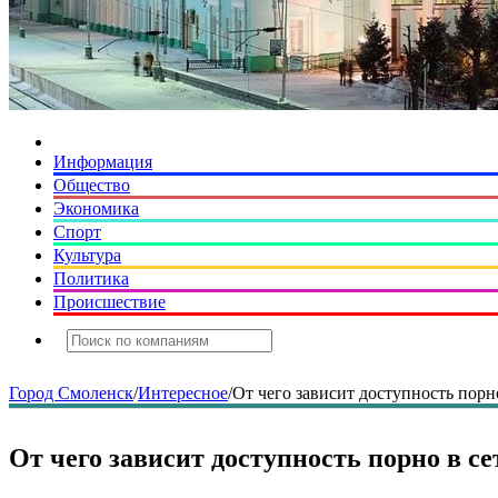
Информация
Общество
Экономика
Спорт
Культура
Политика
Происшествие
Город Смоленск
/
Интересное
/
От чего зависит доступность порн
От чего зависит доступность порно в се