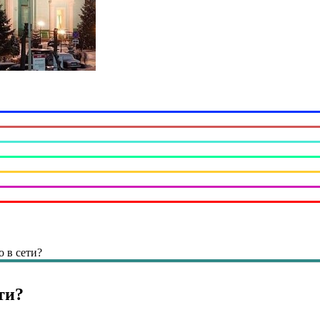
о в сети?
ти?