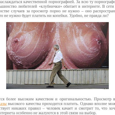
наслаждаться качественной порнографией. За всю ту порнографи
ьшинство любителей «клубнички» обитает в интернете. В сети
нстве случаев за просмотр порно не нужно – оно распростран
то не нужно будет платить ни копейки. Удобно, не правда ли?
ется более высоким качеством и оригинальностью. Просмотр в
казы
высокого качества приходится платить. Однако вполне мо
вует никаких правил – человек качает и смотрит то, что хоч
нтернета особенно не жалуются в этой связи на выбор.