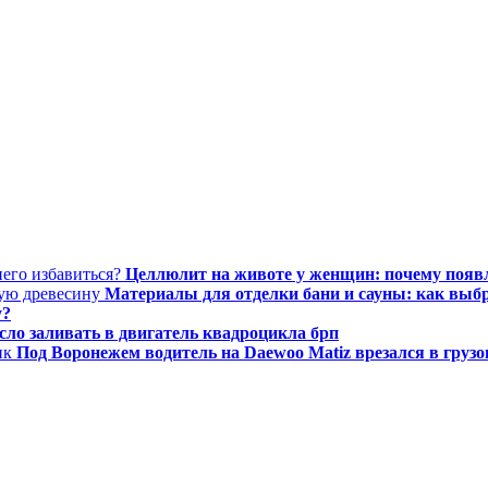
Целлюлит на животе у женщин: почему появля
Материалы для отделки бани и сауны: как выб
у?
сло заливать в двигатель квадроцикла брп
Под Воронежем водитель на Daewoo Matiz врезался в груз