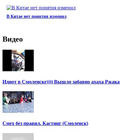
В Китае нет понятия изменил
Видео
Идиот в Смоленске)))) Вышло забавно ахаха Ржака
Смех без правил. Кастинг (Смоленск)