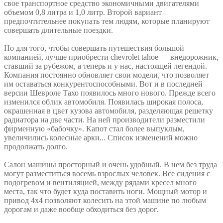
свое транспортное средство экономичными двигателями
объемом 0,8 литра и 1,0 литр. Второй вариант
предпочтительнее покупать тем людям, которые планируют
совершать длительные поездки.
Но для того, чтобы совершать путешествия большой
компанией, лучше приобрести chevrolet tahoe — внедорожник,
ставший за рубежом, а теперь и у нас, настоящей легендой.
Компания постоянно обновляет свои модели, что позволяет
им оставаться конкурентоспособными. Вот и в последней
версии Шевроле Тахо появилось много нового. Прежде всего
изменился облик автомобиля. Появилась широкая полоса,
окрашенная в цвет кузова автомобиля, разделяющая решетку
радиатора на две части. На ней производители разместили
фирменную «бабочку». Капот стал более выпуклым,
увеличились колесные арки... Список изменений можно
продолжать долго.
Салон машины просторный и очень удобный. В нем без труда
могут разместиться восемь взрослых человек. Все сидения с
подогревом и вентиляцией, между рядами кресел много
места, так что будет куда поставить ноги. Мощный мотор и
привод 4х4 позволяют колесить на этой машине по любым
дорогам и даже вообще обходиться без дорог.