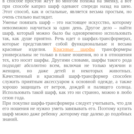
в способе простой жгут во многом похожа на змейку, а вот
при способе каприз шарф одевают спереди назад на шею.
Этот способ, как и остальные, является весьма простым, но
очень стильно выглядит.
Уменье повязать шарф – это настоящее искусство, которому
невозможно научиться за один день. Другое дело – найти
шарф, который можно было бы одновременно использовать
так, как душе приятно. Речь идет о шарфах-трансформерах,
которые представляют собой функциональные и весьма
красивые изделия.
Красивые шарфы
трансформеры
универсальны не только в плане ношения, но и в отношения
тех, кто носит шарфы. Другими словами, шарфы такого рода
подходят абсолютно всем, включая не только мужчин и
женщин, но даже детей и некоторых животных.
Качественный и красивый шарф-трансформер способен
служить приятным аксессуаром к основной одежде, а также
хорошо защищать от ветров, дождей и палящего солнца.
Использовать такой шарф, как это ни странно, можно в любо
сезон года.
При покупке шарфа-трансформера следует учитывать, что для
его ношения не нужно уметь завязывать его. Поэтому купить
шарф можно даже ребенку ,которому еще далеко до подобных
знаний.