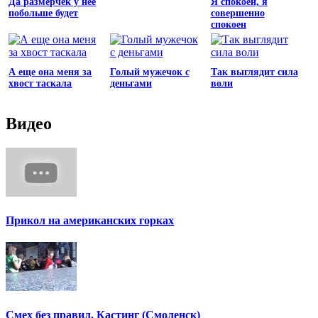
Да размерчек у неё
Я спокоен, я
побольше будет
совершенно
спокоен
А еще она меня за
Голый мужечок с
Так выглядит сила
хвост таскала
деньгами
воли
Видео
Прикол на американских горках
Смех без правил. Кастинг (Смоленск)