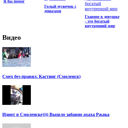
Я бы помог
Голый мужечок с
деньгами
Главное в девушке
- это богатый
внутренний мир
Видео
Смех без правил. Кастинг (Смоленск)
Идиот в Смоленске)))) Вышло забавно ахаха Ржака