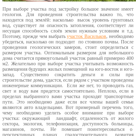
При выборе участка под застройку большое значение имеет
геология. Для проведения строительства важно то, что
находится под землёй: насколько высок уровень грунтовых
вод, существует ли опасность затопления, соответствует ли
несущая способность слоёв земли нужным условиям и т.д.
Поэтому, прежде чем выбрать
участок Васильков
, необходимо
убедиться, насколько он подходит по стоянию почвы. После
проведения геологических замеров, стоит определиться с
размером участка. Оптимальным размером для небольшого
дома считается прямоугольный участок равный примерно 400
м2. Желательно при выборе участка учитывать возможность
размещения будущих жилых помещений на юго-восток и юго-
запад. Существенно сократить деньги и силы при
строительстве дома, удастся, если рядом с участком проведены
инженерные коммуникации. Если же нет, то проводить газ,
свет и воду вам придется самостоятельно. Неплохо, если в
пределах выбранного вами участка проходят транспортные
пути. Это необходимо даже если все члены вашей семьи
являются авто владельцами. Вот примерный перечень того,
чему необходимо уделить особое внимание при выборе
участка: окружающий ландшафт, отдаленность от жилого
сектора, экология, телефонизация, доступность больницы,
магазинов, почты. Не помешает поинтересоваться о
перспективных планах градостроительного развития