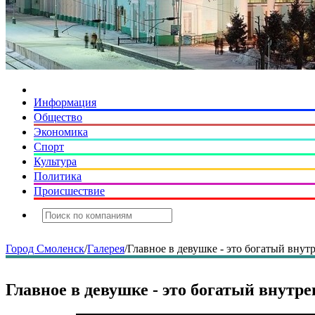
Информация
Общество
Экономика
Спорт
Культура
Политика
Происшествие
Город Смоленск
/
Галерея
/
Главное в девушке - это богатый вну
Главное в девушке - это богатый внутр