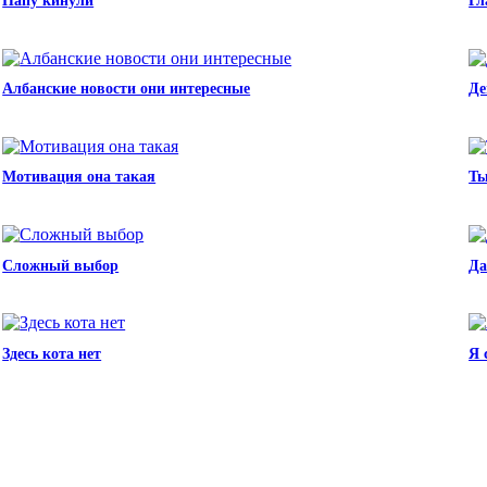
Папу кинули
Гл
Албанские новости они интересные
Де
Мотивация она такая
Ты
Сложный выбор
Да
Здесь кота нет
Я 